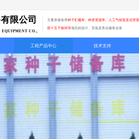
备有限公司
主要承接各类
种子贮藏库、种质资源库、人工气候室及试管
双十五干燥间
等
项目的设计、安装及售后服务业务
 EQUIPMENT CO.,
工程产品中心
技术支持
诚
精
信至上
满意为宗旨 不断达到国际标准 领先行业水平