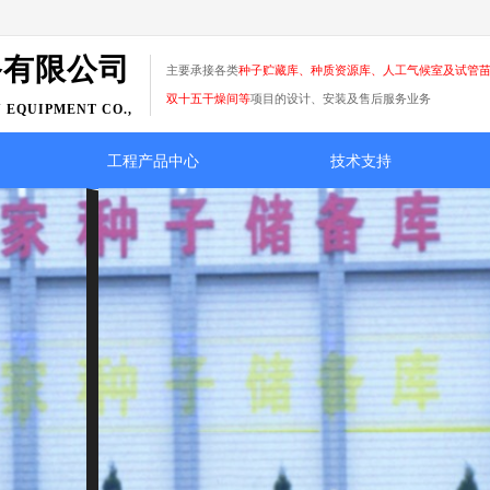
备有限公司
主要承接各类
种子贮藏库、种质资源库、人工气候室及试管
双十五干燥间
等
项目的设计、安装及售后服务业务
 EQUIPMENT CO.,
工程产品中心
技术支持
诚
精
信至上
满意为宗旨 不断达到国际标准 领先行业水平